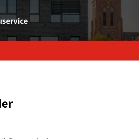
uservice
der