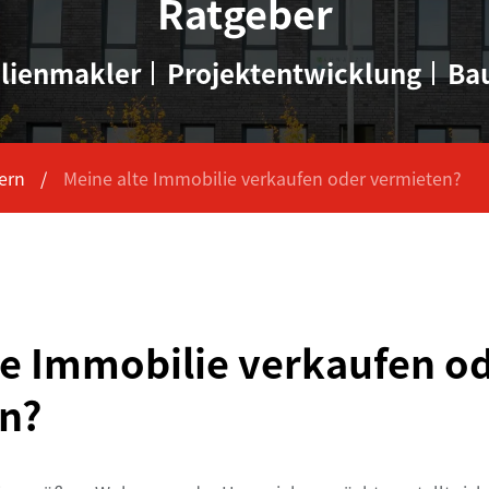
Ratgeber
lienmakler
Projektentwicklung
Ba
ern
Meine alte Immobilie verkaufen oder vermieten?
te Immobilie verkaufen o
n?