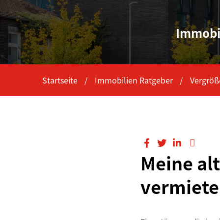
Immobi
Startseite
Immobilien Ratgeber
Vergröß
Meine al
vermiete