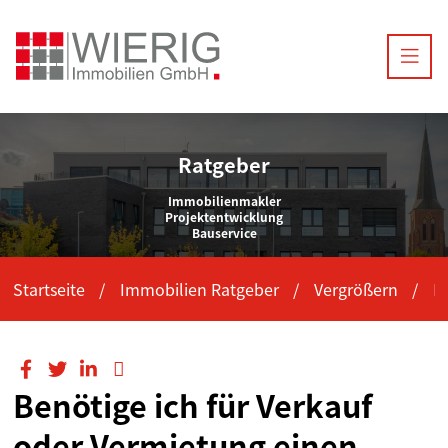
Ratgeber
Immobilienmakler
Projektentwicklung
Bauservice
Startseite
Immobilien Ratgeber
Vergrößern
B
Benötige ich für Verkauf
oder Vermietung einen