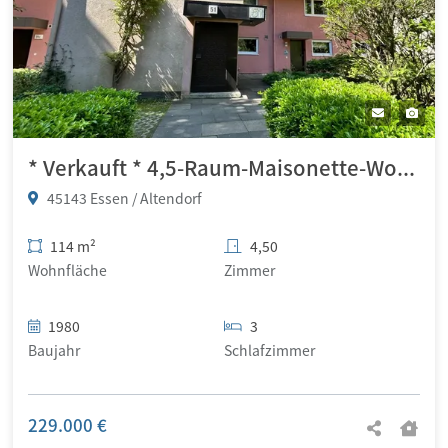
* Verkauft * 4,5-Raum-Maisonette-Wohnung mit Garten in ruhiger Lage von Essen-Altendorf
45143 Essen / Altendorf
114 m²
4,50
Wohnfläche
Zimmer
1980
3
Baujahr
Schlafzimmer
229.000 €