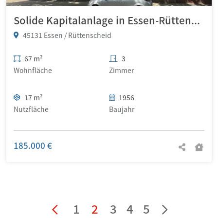
Solide Kapitalanlage in Essen-Rüttenscheid – vermietete Dachgeschosswohnung in gefragter Lage
45131 Essen / Rüttenscheid
67 m²
3
Wohnfläche
Zimmer
17 m²
1956
Nutzfläche
Baujahr
185.000 €
1
2
3
4
5