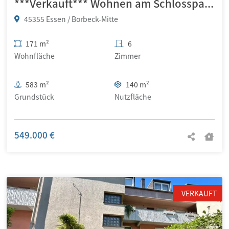
***Verkauft*** Wohnen am Schlosspark Borbeck – großzügiges Zweifamilienhaus mit traumhaftem Garten
45355 Essen / Borbeck-Mitte
171 m²
6
Wohnfläche
Zimmer
583 m²
140 m²
Grundstück
Nutzfläche
549.000 €
VERKAUFT