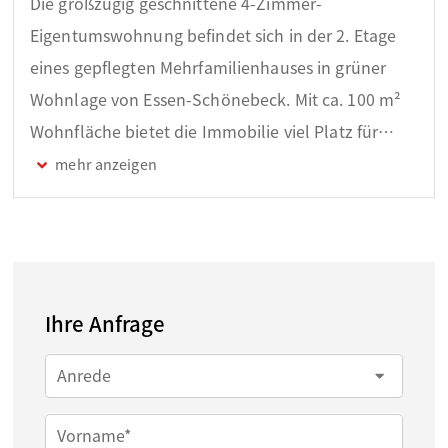
Die großzügig geschnittene 4-Zimmer-
Eigentumswohnung befindet sich in der 2. Etage
eines gepflegten Mehrfamilienhauses in grüner
Wohnlage von Essen-Schönebeck. Mit ca. 100 m²
Wohnfläche bietet die Immobilie viel Platz für
Familien, Paare mit Homeoffice-Bedarf oder
Kapitalanleger mit Blick auf
Entwicklungspotenzial.
Die Wohnung überzeugt durch eine durchdachte
Raumaufteilung mit einem großzügigen
Ihre Anfrage
Wohnbereich und Zugang zur sonnigen Loggia,
drei gut nutzbaren Schlafzimmern, einer
Anrede
separaten Küche, einem Tageslichtbad sowie
einem zusätzlichen Gäste-WC. Große
Vorname*