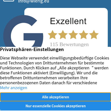
info@wierig.eu
Vertrag widerrufen
Impressum
Datenschutz
Kontakt
Ihr Immobilienmakler in Essen