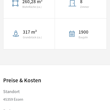
260,28 m²
8
Wohnfläche (ca.)
Zimmer
317 m²
1900
Grundstück (ca.)
Baujahr
Preise & Kosten
Standort
45359 Essen