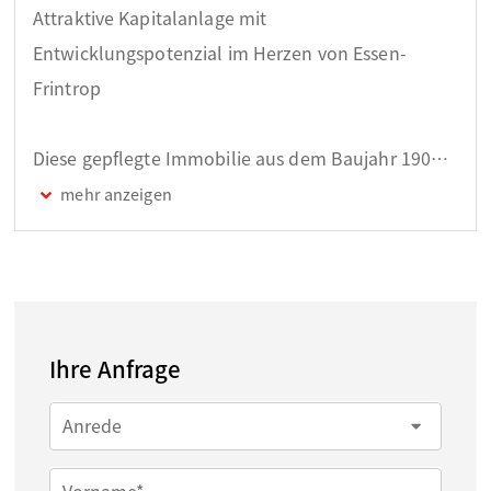
Attraktive Kapitalanlage mit
Entwicklungspotenzial im Herzen von Essen-
Frintrop
Diese gepflegte Immobilie aus dem Baujahr 1900
vereint stabile Mieteinnahmen, eine gefragte Lage
sowie interessantes Entwicklungspotenzial – eine
seltene Gelegenheit für langfristig orientierte
Kapitalanleger. Direkt am Marktplatz von Essen-
Frintrop gelegen, profitieren Mieter hier von einer
Ihre Anfrage
etablierten Infrastruktur, kurzen Wegen des
täglichen Bedarfs sowie einer dauerhaft
Anrede
attraktiven Wohnlage.