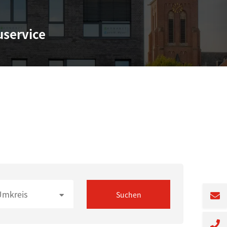
uservice
Umkreis
Suchen