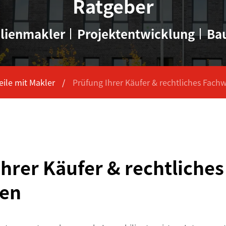
Ratgeber
lienmakler
Projektentwicklung
Ba
eile mit Makler
Prüfung Ihrer Käufer & rechtliches Fach
hrer Käufer & rechtliches
sen