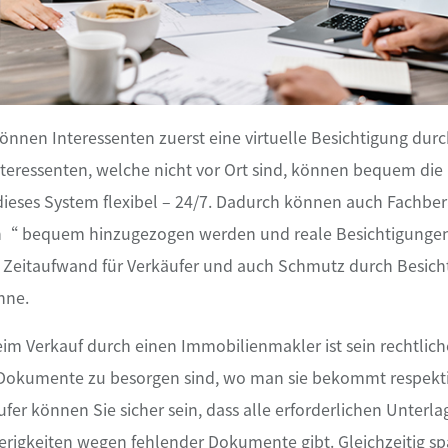
nnen Interessenten zuerst eine virtuelle Besichtigung durc
teressenten, welche nicht vor Ort sind, können bequem die 
 dieses System flexibel – 24/7. Dadurch können auch Fachbe
rn“ bequem hinzugezogen werden und reale Besichtigungen
 Zeitaufwand für Verkäufer und auch Schmutz durch Besich
nne.
beim Verkauf durch einen Immobilienmakler ist sein rechtlich
Dokumente zu besorgen sind, wo man sie bekommt respekti
äufer können Sie sicher sein, dass alle erforderlichen Unterl
igkeiten wegen fehlender Dokumente gibt. Gleichzeitig spar