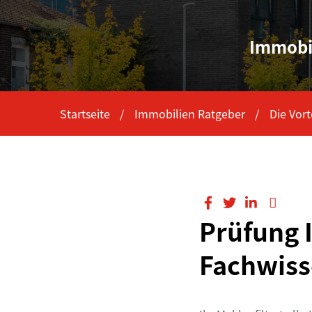
Immobi
Startseite
Immobilien Ratgeber
Die Vort
Prüfung I
Fachwis