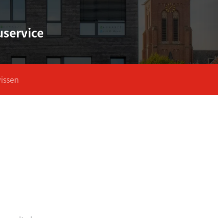
uservice
wissen