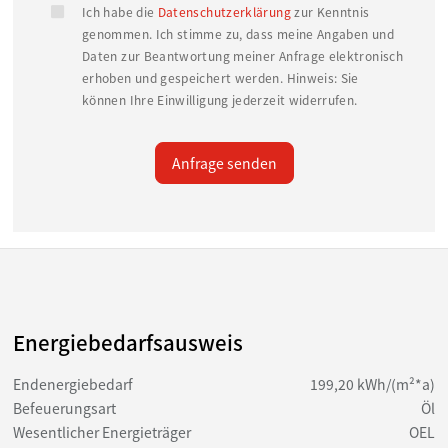
ruhiges Wohnumfeld mit hoher Lebensqualität.
Ich habe die
Datenschutzerklärung
zur Kenntnis
genommen. Ich stimme zu, dass meine Angaben und
Daten zur Beantwortung meiner Anfrage elektronisch
Das Erdgeschoss überzeugt mit einem großzügigen
erhoben und gespeichert werden. Hinweis: Sie
Wohn- und Essbereich, direktem Zugang zur
können Ihre Einwilligung jederzeit widerrufen.
Terrasse und einem familienfreundlichen
Grundriss. Auch das Obergeschoss bietet viel Platz
Anfrage senden
für individuelles Wohnen und eröffnet durch die
vorhandene Struktur zahlreiche
Nutzungsmöglichkeiten.
Ein besonderes Highlight ist das ausgebaute
Dachgeschoss mit ca. 60 m² zusätzlicher wohnlich
Energiebedarfsausweis
ausgebauten Nutzfläche. Dieser Bereich eignet
Endenergiebedarf
199,20 kWh/(m²*a)
sich ideal als Jugendetage, Homeoffice,
Befeuerungsart
Öl
Hobbybereich oder Gästezimmer und erweitert
Wesentlicher Energieträger
OEL