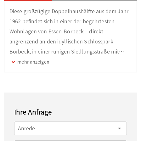
Diese großzügige Doppelhaushälfte aus dem Jahr
1962 befindet sich in einer der begehrtesten
Wohnlagen von Essen-Borbeck – direkt
angrenzend an den idyllischen Schlosspark
Borbeck, in einer ruhigen Siedlungsstraße mit
Tempo-30-Zone. Die Kombination aus
naturnahem Wohnen, großzügigem Platzangebot
und vielseitigen Nutzungsmöglichkeiten macht
diese Immobilie zu einer seltenen Gelegenheit in
absoluter Toplage.
Ihre Anfrage
Auf einem ca. 583 m² großen Grundstück bietet
Anrede
das Haus rund 171 m² Wohnfläche sowie