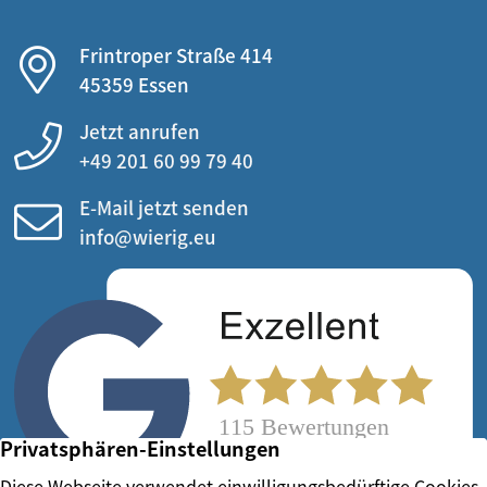
- einen großzügigen Garten mit hoher
Frintroper Straße 414
Privatsphäre,
45359 Essen
- Balkon und Terrasse mit Blick ins Grüne,
Jetzt anrufen
- elektrische Rollläden,
+49 201 60 99 79 40
- eine Garage mit elektrischem Tor,
E-Mail jetzt senden
- eine Öl-Zentralheizung aus 2003,
info@wierig.eu
- sowie die außergewöhnliche Mikrolage direkt am
Schlosspark Borbeck.