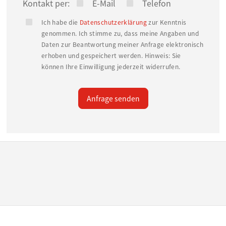
(Penny) fungiert als langfristiger Frequenzbringer
Kontakt per:
E-Mail
Telefon
und stabiler Ankermieter. Das Mietverhältnis ist
Ich habe die
Datenschutzerklärung
zur Kenntnis
fest vereinbart bis 30.06.2036 zzgl.
genommen. Ich stimme zu, dass meine Angaben und
Daten zur Beantwortung meiner Anfrage elektronisch
Verlängerungsoptionen.
erhoben und gespeichert werden. Hinweis: Sie
können Ihre Einwilligung jederzeit widerrufen.
Die Kombination aus Einzelhandel, Wohn- und
ergänzenden Gewerbeflächen sorgt für eine
Anfrage senden
ausgewogene Risikostruktur und stabile
Cashflows.
Das Ursprungsgebäude wurde 1954 errichtet und
im Jahr 2008 umfassend modernisiert. Der
Discounter-Neubau erfolgte 2010. Das Objekt
präsentiert sich in gepflegtem Zustand mit