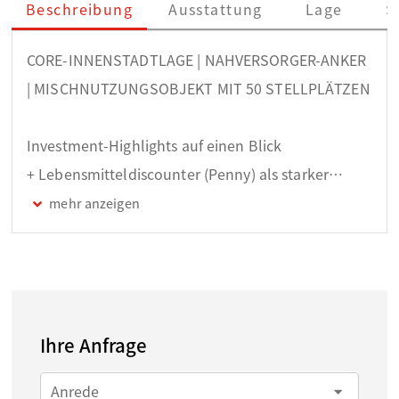
Beschreibung
Ausstattung
Lage
S
CORE-INNENSTADTLAGE | NAHVERSORGER-ANKER
| MISCHNUTZUNGSOBJEKT MIT 50 STELLPLÄTZEN
Investment-Highlights auf einen Blick
+ Lebensmitteldiscounter (Penny) als starker
Frequenzanker mit über 10 Jahren Festlaufzeit!!
+ Zentrale Fußgängerzonenlage
+ 23 Wohneinheiten mit ca. 2.410 m² + 4
Gewerbeeinheiten 592 m²
+ Großzügiges Grundstück mit ca. 5.500 m²
Ihre Anfrage
+ 50 Pkw-Stellplätze
+ Nachhaltige Mischnutzung
Anrede