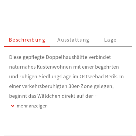
Beschreibung
Ausstattung
Lage
S
Diese gepflegte Doppelhaushälfte verbindet
naturnahes Küstenwohnen mit einer begehrten
und ruhigen Siedlungslage im Ostseebad Rerik. In
einer verkehrsberuhigten 30er-Zone gelegen,
beginnt das Wäldchen direkt auf der
gegenüberliegenden Straßenseite – und bereits
nach rund 150 Metern erreicht man das
Naturschutzgebiet sowie die Ostsee. Das Meer ist in
Hörweite und über die bekannte Liebesschlucht