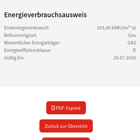
sowie eine Gaszentralheizung aus dem Jahr 2000.
Energieverbrauchsausweis
Endenergieverbrauch
103,80 kWh/(m²*a)
Befeuerungsart
Gas
Wesentlicher Energieträger
GAS
Energieeffizienzklasse
D
Gültig bis
20.07.2036
PDF-Exposé
Zurück zur Übersicht