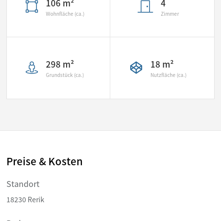
106 m²
4
Wohnfläche (ca.)
Zimmer
298 m²
18 m²
Grundstück (ca.)
Nutzfläche (ca.)
Preise & Kosten
Standort
18230 Rerik