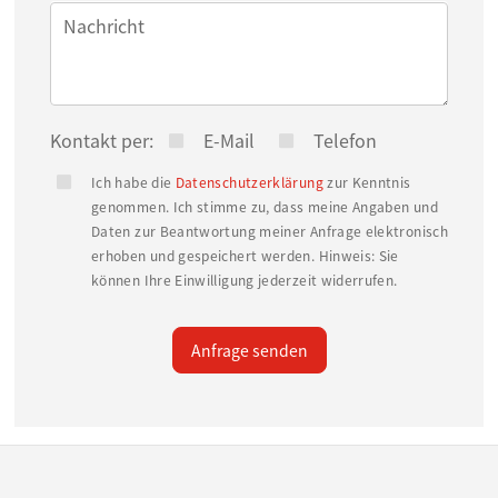
Nachricht
Nutzfläche zur Verfügung – ideal als Homeoffice,
zusätzlicher Schlafbereich oder Hobbyraum.
Besonders attraktiv ist die flexible
Nutzungsmöglichkeit der Immobilie. Durch eine
Kontakt per:
E-Mail
Telefon
mögliche Trennung in zwei Wohneinheiten eignet
Ich habe die
Datenschutzerklärung
zur Kenntnis
sich das Haus ideal für Eigennutzer, als
genommen. Ich stimme zu, dass meine Angaben und
Daten zur Beantwortung meiner Anfrage elektronisch
Zweitwohnsitz, für ein Mehrgenerationenkonzept
erhoben und gespeichert werden. Hinweis: Sie
oder zur Kombination aus Eigennutzung und
können Ihre Einwilligung jederzeit widerrufen.
Vermietung. Die notwendigen Küchenanschlüsse
im Obergeschoss sind bereits vorbereitet.
Anfrage senden
Der Außenbereich bietet einen angelegten Garten,
eine Terrasse sowie einen Carport mit zwei
Stellplätzen. Die Immobilie verfügt über weiße
isolierverglaste Kunststofffenster mit Rollläden